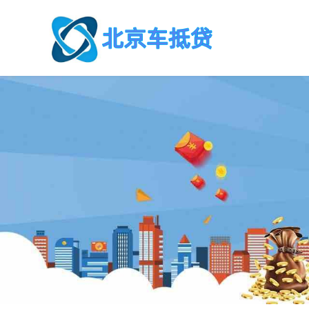
北
京
汽
车